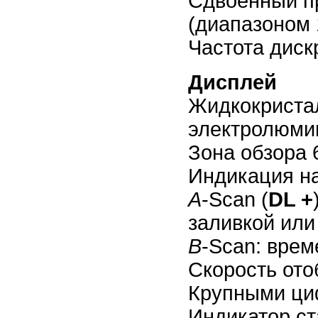
Сдвоенный пр
(диапазоном 
Частота дис
Дисплей
Жидкокристалл
электролюмин
Зона обзора 6
Индикация на
А
-Scan (
DL +
заливкой или
В
-Scan: врем
Скорость ото
Крупными ци
Индикатор ст