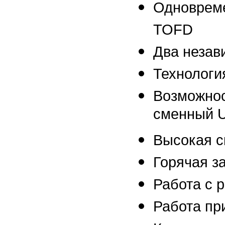
Одновреме
TOFD
Два незав
Технолог
Возможнос
сменный 
Высокая с
Горячая з
Работа с 
Работа пр