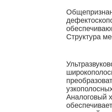
Общепризнан
дефектоскопо
обеспечиваю
Структура ме
Ультразвуко
широкополос
преобразоват
узкополосны
Аналоговый х
обеспечивае