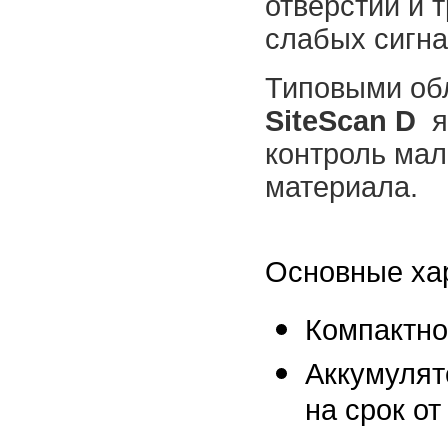
отверстий и 
слабых сигна
Типовыми обл
SiteScan
D
яв
контроль мал
материала.
Основные хар
Компактно
Аккумулят
на срок от