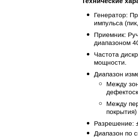
Технические хар
Генератор: П
импульса (пик,
Приемник: Руч
диапазоном 40
Частота­ диск
мощности.
Диапазон изм
Между зон
дефектоск
Между пер
покрытия)
Разрешение: 
Диапазон по с