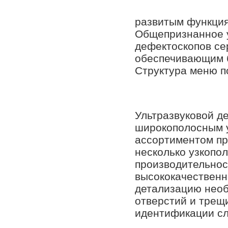
развитым функция
Общепризнанное у
дефектоскопов се
обеспечивающим б
Структура меню п
Ультразвуковой д
широкополосным 
ассортиментом пр
несколько узкоп
производительнос
высококачественн
детализацию необ
отверстий и трещ
идентификации сл