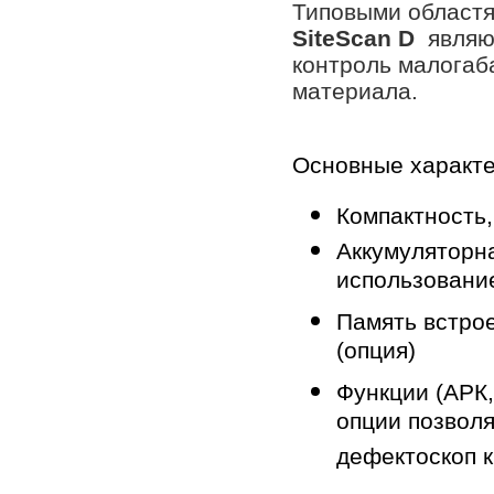
Типовыми областя
SiteScan
D
являют
контроль малогаб
материала.
Основные характе
Компактность,
Аккумуляторн
использование
Память встрое
(опция)
Функции (АРК,
опции позвол
дефектоскоп 