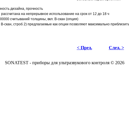
ность дизайна, прочность
рассчитана на непрерывное использование на срок от 12 до 18 ч
0000 считываний толщины, вкл. В-скан (опция)
, B-скан, строб 2) предлагаемые как опции позволяют максимально приблизи
< Пред.
След. >
SONATEST - приборы для ультразвукового контроля © 2026