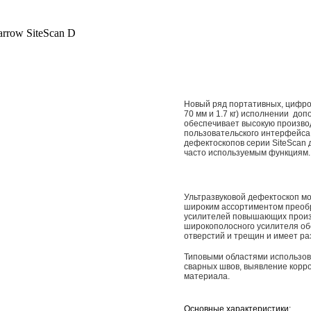
SiteScan D
Новый ряд портативных, цифр
70 мм и 1.7 кг) исполнении до
обеспечивает высокую произво
пользовательского интерфейса
дефектоскопов серии SiteScan
часто используемым функциям.
Ультразвуковой дефектоскоп м
широким ассортиментом преоб
усилителей повышающих произв
широкополосного усилителя об
отверстий и трещин и имеет р
Типовыми областями использов
сварных швов, выявление корро
материала.
Основные характеристики: