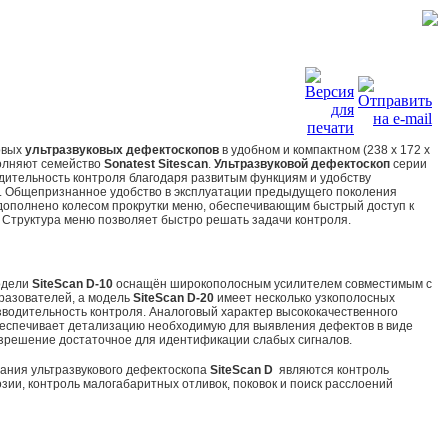
овых
ультразвуковых дефектоскопов
в удобном и компактном (238 x 172 x
полняют семейство
Sonatest Sitescan
.
Ультразвуковой дефектоскоп
серии
дительность контроля благодаря развитым функциям и удобству
. Общепризнанное удобство в эксплуатации предыдущего поколения
 дополнено колесом прокрутки меню, обеспечивающим быстрый доступ к
 Структура меню позволяет быстро решать задачи контроля.
одели
SiteScan
D-10
оснащён широкополосным усилителем совместимым с
разователей, а модель
SiteScan D-20
имеет несколько узкополосных
одительность контроля. Аналоговый характер высококачественного
еспечивает детализацию необходимую для выявления дефектов в виде
азрешение достаточное для идентификации слабых сигналов.
ания ультразвукового дефектоскопа
SiteScan
D
являются контроль
зии, контроль малогабаритных отливок, поковок и поиск расслоений