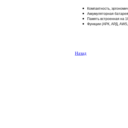
Компактность, эргономич
Аккумуляторная батарея 
Память встроенная на 10
Функции (АРК, АРД, AWS
Назад