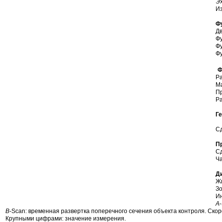
Эх
Из
Фу
Дв
Фу
Фу
Фу
Ф
Ра
Ма
Пр
Ра
Г
Сд
П
Сд
Ча
Д
Жи
Зо
Ин
А
В
-Scan: временная развертка поперечного сечения объекта контроля. Скор
Крупными цифрами: значение измерения.