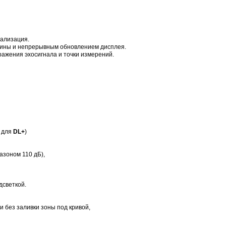
нализация.
щины и непрерывным обновлением дисплея.
ражения эхосигнала и точки измерений.
ю для
DL+
)
азоном 110 дБ),
дсветкой.
и без заливки зоны под кривой,