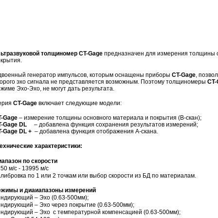
льтразвуковой толщиномер
CT-Gage
предназначен для измерения
толщины с
крытия.
двоенный генератор импульсов, которым оснащены приборы
CT-Gage
, позво
орого эхо сигнала не представляется возможным. Поэтому толщиномеры
CT-
жиме Эхо-Эхо, не могут дать результата.
ерия
CT-Gage
включает следующие модели:
T-Gage
– измерение толщины основного материала и покрытия (B-скан);
T-Gage DL
– добавлена функция сохранения результатов измерений;
-Gage DL +
– добавлена функция отображения А-скана.
ехнические характеристики:
иапазон по скорости
50 м/с - 13995 м/с
либровка по 1 или 2 точкам или выбор скорости из БД по материалам.
ежимы и диаиапазоны измерений
ндирующий – Эхо (0.63-500мм);
ндирующий – Эхо через покрытие (0.63-500мм);
ндирующий – Эхо с температурной компенсацией (0.63-500мм);