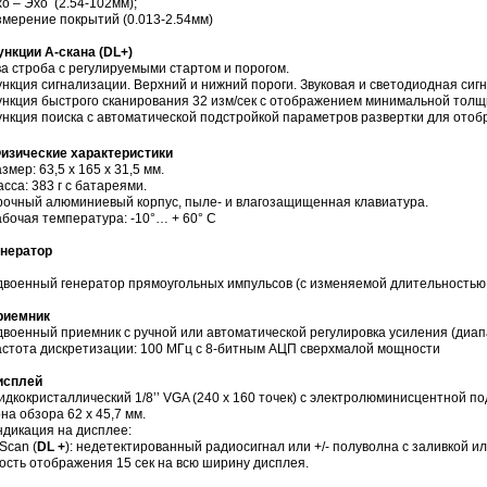
о – Эхо (2.54-102мм);
мерение покрытий (0.013-2.54мм)
нкции A-скана (DL+)
а строба с регулируемыми стартом и порогом.
нкция сигнализации. Верхний и нижний пороги. Звуковая и светодиодная сиг
нкция быстрого сканирования 32 изм/сек с отображением минимальной тол
нкция поиска с автоматической подстройкой параметров развертки для отоб
изические характеристики
змер: 63,5 х 165 х 31,5 мм.
сса: 383 г с батареями.
очный алюминиевый корпус, пыле- и влагозащищенная клавиатура.
бочая температура: -10°… + 60° С
енератор
военный генератор прямоугольных импульсов (с изменяемой длительность
риемник
военный приемник с ручной или автоматической регулировка усиления (диап
стота дискретизации: 100 МГц с 8-битным АЦП сверхмалой мощности
исплей
дкокристаллический 1/8’’ VGA (240 x 160 точек) с электролюминисцентной по
на обзора 62 х 45,7 мм.
дикация на дисплее:
-Scan (
DL +
): недетектированный радиосигнал или +/- полуволна с заливкой ил
ость отображения 15 сек на всю ширину дисплея.