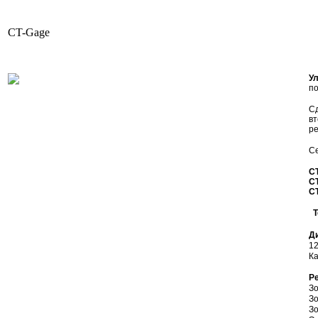
CT-Gage
У
по
С
вт
ре
С
C
C
CT
Т
Д
12
Ка
Р
Зо
Зо
Зо